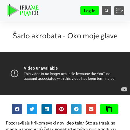
Log In
Šarlo akrobata - Oko moje glave
Pozdravljaju krikom svaki novi deo tela/ Što ga trgaju sa
mene, napregnuvši čela/ Ponekad je teško posle godina i